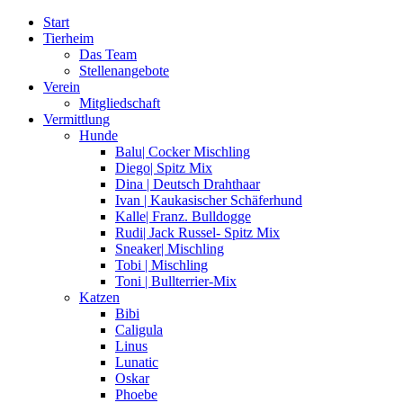
Zum
Start
Inhalt
Tierheim
springen
Das Team
Stellenangebote
Verein
Mitgliedschaft
Vermittlung
Hunde
Balu| Cocker Mischling
Diego| Spitz Mix
Dina | Deutsch Drahthaar
Ivan | Kaukasischer Schäferhund
Kalle| Franz. Bulldogge
Rudi| Jack Russel- Spitz Mix
Sneaker| Mischling
Tobi | Mischling
Toni | Bullterrier-Mix
Katzen
Bibi
Caligula
Linus
Lunatic
Oskar
Phoebe